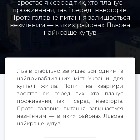
зростає як серед тих, хто планує
проживання, так і серед інвесторів.
Проте головне питання залишається
незмінним — в яких районах Львова
найкраще купув
Львів стабільно залишається одним із
найпривабливіших міст України для
купівлі житла. Попит на квартири
зростає як серед тих, хто планує
проживання, так і серед інвесторів.
Проте головне питання залишається
незмінним — в яких районах Львова
найкраще купув