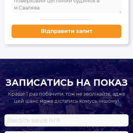
Відправити запит
ЗАПИСАТИСЬ НА ПОКАЗ
Краще 1 раз побачити, тож не зволікайте, адже
цей шанс може дістатись комусь іншому!