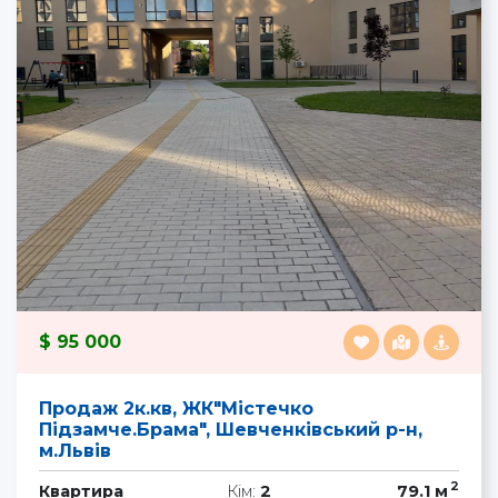
95 000
Продаж 2к.кв, ЖК"Містечко
Підзамче.Брама", Шевченківський р-н,
м.Львів
2
Квартира
Кім:
2
79.1 м