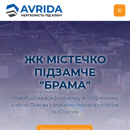
ЖК МІСТЕЧКО
ПІДЗАМЧЕ
"БРАМА"
Новобудова комфорт‑класу в історичному
районі Львова з власною інфраструктурою
та єОселею
Записатись на показ