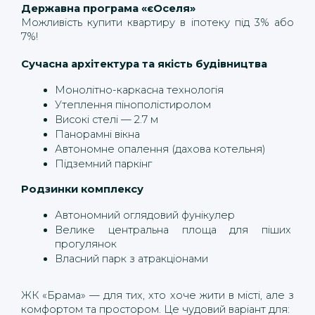
Державна програма «єОселя»
Можливість купити квартиру в іпотеку під 3% або 
7%!
Сучасна архітектура та якість будівництва
Монолітно-каркасна технологія
Утеплення пінополістиролом
Високі стелі — 2.7 м
Панорамні вікна
Автономне опалення (дахова котельня)
Підземний паркінг 
Родзинки комплексу
Автономний оглядовий фунікулер
Велике центральна площа для піших 
прогулянок
Власний парк з атракціонами
ЖК «Брама» — для тих, хто хоче жити в місті, але з 
комфортом та простором. Це чудовий варіант для: