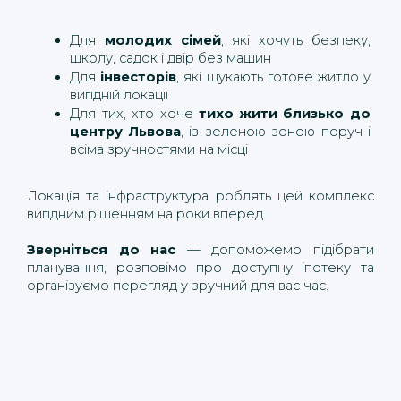
Для 
молодих сімей
, які хочуть безпеку, 
школу, садок і двір без машин
Для 
інвесторів
, які шукають готове житло у 
вигідній локації
Для тих, хто хоче 
тихо жити близько до 
центру Львова
, із зеленою зоною поруч і 
всіма зручностями на місці
Локація та інфраструктура роблять цей комплекс 
вигідним рішенням на роки вперед.
Зверніться до нас
 — допоможемо підібрати 
планування, розповімо про доступну іпотеку та 
організуємо перегляд у зручний для вас час.