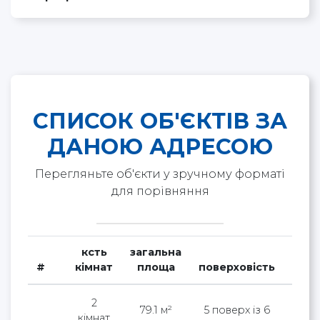
СПИСОК ОБ'ЄКТІВ ЗА
ДАНОЮ АДРЕСОЮ
Перегляньте об'єкти у зручному форматі
для порівняння
ксть
загальна
#
кімнат
площа
поверховість
варт
2
79.1 м²
5 поверх із 6
кімнат
95