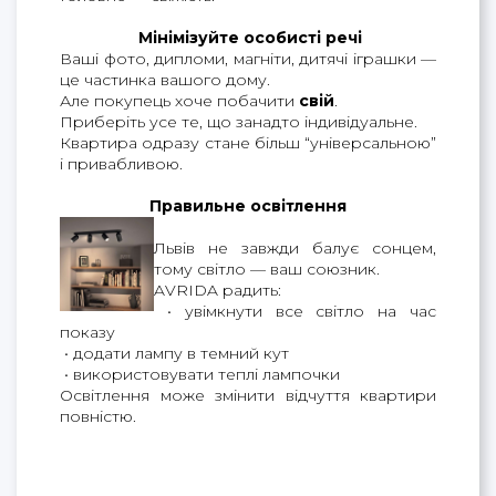
 Мінімізуйте особисті речі
Ваші фото, дипломи, магніти, дитячі іграшки — 
це частинка вашого дому.
Але покупець хоче побачити 
свій
.
Приберіть усе те, що занадто індивідуальне.
Квартира одразу стане більш “універсальною” 
і привабливою.
Правильне освітлення
Львів не завжди балує сонцем, 
тому світло — ваш союзник.
AVRIDA радить:
 • увімкнути все світло на час 
показу
 • додати лампу в темний кут
 • використовувати теплі лампочки
Освітлення може змінити відчуття квартири 
повністю.