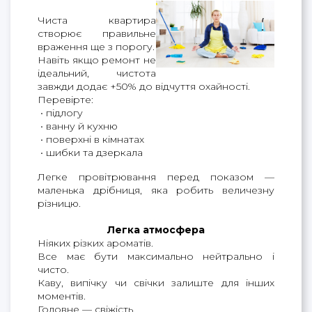
Чиста квартира 
створює правильне 
враження ще з порогу.
Навіть якщо ремонт не 
ідеальний, чистота 
завжди додає +50% до відчуття охайності.
Перевірте:
 • підлогу
 • ванну й кухню
 • поверхні в кімнатах
 • шибки та дзеркала
Легке провітрювання перед показом — 
маленька дрібниця, яка робить величезну 
різницю.
Легка атмосфера
Ніяких різких ароматів.
Все має бути максимально нейтрально і
чисто.
Каву, випічку чи свічки залиште для інших
моментів.
Головне — свіжість.