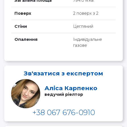
Загальна площа
794.0 м.кв.
Поверх
2 поверх з 2
Стіни
Цегляний
Опалення
Індивідуальне
газове
Зв'язатися з експертом
Аліса Карпенко
ведучий ріелтор
+38 067 676-0910