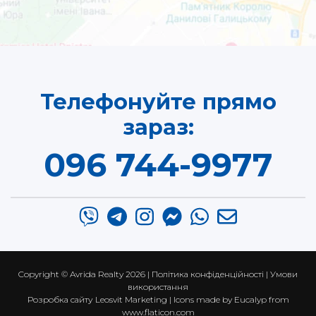
Телефонуйте прямо
зараз:
096 744-9977
Copyright ©
Avrida Realty
2026 |
Політика конфіденційності
|
Умови
використання
Розробка сайту
Leosvit Marketing
| Icons made by
Eucalyp
from
www.flaticon.com