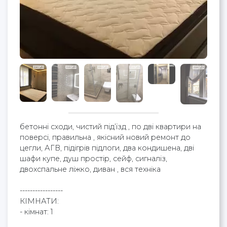
бетонні сходи, чистий під’їзд , по дві квартири на
поверсі, правильна , якісний новий ремонт до
цегли, АГВ, підігрів підлоги, два кондишена, дві
шафи купе, душ простір, сейф, сигналіз,
двохспальне ліжко, диван , вся техніка
-----------------
КІМНАТИ:
- кімнат: 1