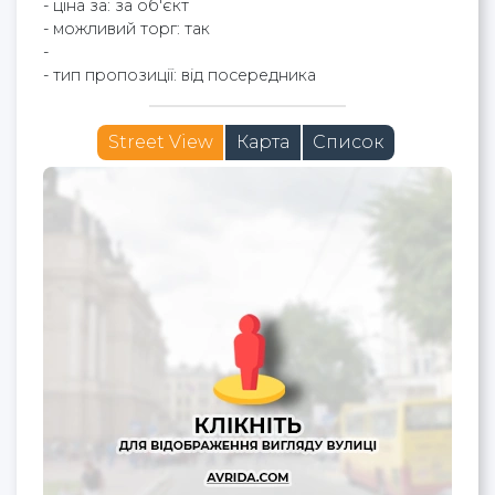
- ціна за: за об'єкт
- можливий торг: так
-
- тип пропозиції: від посередника
Street View
Карта
Список