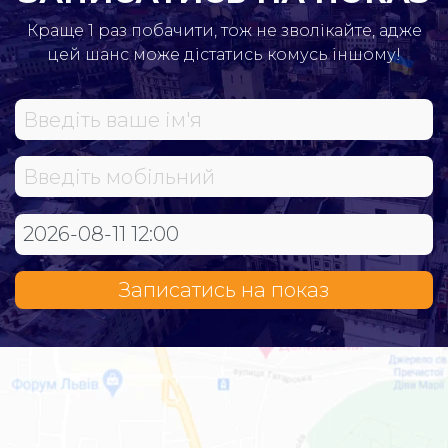
Краще 1 раз побачити, тож не зволікайте, адже
цей шанс може дістатись комусь іншому!
Записатись на показ