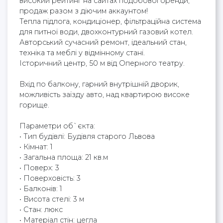
високий рейтинг на сайтах подобової оренди,
продаж разом з діючим аккаунтом!
Тепла підлога, кондиціонер, фільтраційна система
для питної води, двохконтурний газовий котел.
Авторський сучасний ремонт, ідеальний стан,
техніка та меблі у відмінному стані.
Історичний центр, 50 м від Оперного театру.
Вхід по балкону, гарний внутрішній дворик,
можливість заїзду авто, над квартирою високе
горище.
Параметри об`єкта:
• Тип будівлі: Будівля старого Львова
• Кімнат: 1
• Загальна площа: 21 кв.м
• Поверх: 3
• Поверховість: 3
• Балконів: 1
• Висота стелі: 3 м
• Стан: люкс
• Матеріал стін: цегла