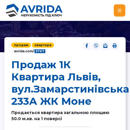
продаж
квартира
avrida.com/
3767
Продаж 1К
Квартира Львів,
вул.Замарстинівська
233А ЖК Моне
Продається квартира загальною площею
50.0 м.кв. на 1 поверсі