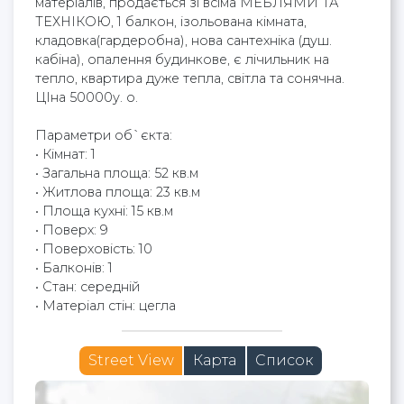
матеріалів, продається зі всіма МЕБЛЯМИ ТА
ТЕХНІКОЮ, 1 балкон, ізольована кімната,
кладовка(гардеробна), нова сантехніка (душ.
кабіна), опалення будинкове, є лічильник на
тепло, квартира дуже тепла, світла та сонячна.
ЦІна 50000у. о.
Параметри об`єкта:
• Кімнат: 1
• Загальна площа: 52 кв.м
• Житлова площа: 23 кв.м
• Площа кухні: 15 кв.м
• Поверх: 9
• Поверховість: 10
• Балконів: 1
• Стан: середній
• Матеріал стін: цегла
Street View
Карта
Список