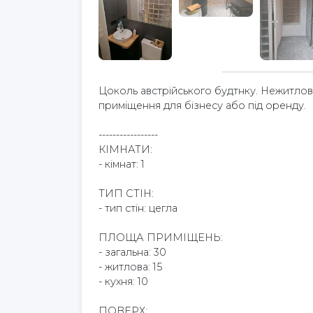
Цоколь австрійського будтнку. Нежитло
приміщення для бізнесу або під оренду.
-----------------
КІМНАТИ:
- кімнат: 1
ТИП СТІН:
- тип стін: цегла
ПЛОЩА ПРИМІЩЕНЬ:
- загальна: 30
- житлова: 15
- кухня: 10
ПОВЕРХ: