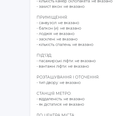
- кількість камер склопакета: не вказано
- захист вікон: не вказано
ПРИМІЩЕННЯ:
- санвузол: не вказано
- балкон (и): не вказано
- лоджія: не вказано
- засклені: не вказано
- кількість спалень: не вказано
ПІД'ЇЗД:
- пасажирські ліфти: не вказано
- вантажні ліфти: не вказано
РОЗТАШУВАННЯ І ОТОЧЕННЯ:
- тип двору: не вказано
СТАНЦІЯ МЕТРО:
- віддаленість: не вказано
- як дістатися: не вказано
ДО ЦЕНТРА МІСТА: