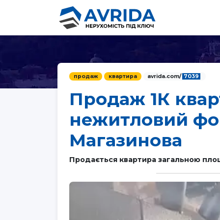
продаж
квартира
avrida.com/
7039
Продаж 1К квар
нежитловий фо
Магазинова
Продається квартира загальною площ