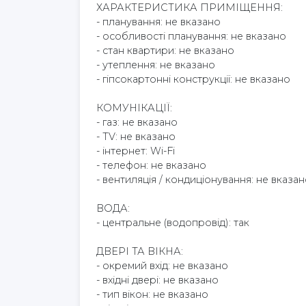
ХАРАКТЕРИСТИКА ПРИМІЩЕННЯ:
- планування: не вказано
- особливості планування: не вказано
- стан квартири: не вказано
- утеплення: не вказано
- гіпсокартонні конструкції: не вказано
КОМУНІКАЦІЇ:
- газ: не вказано
- TV: не вказано
- інтернет: Wi-Fi
- телефон: не вказано
- вентиляція / кондиціонування: не вказа
ВОДА:
- центральне (водопровід): так
ДВЕРІ ТА ВІКНА:
- окремий вхід: не вказано
- вхідні двері: не вказано
- тип вікон: не вказано