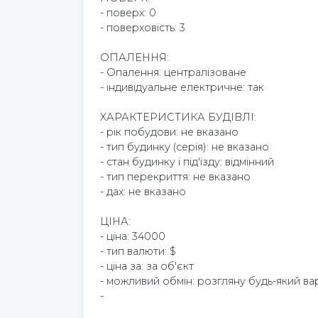
- поверх: 0
- поверховість: 3
ОПАЛЕННЯ:
- Опалення: централізоване
- індивідуальне електричне: так
ХАРАКТЕРИСТИКА БУДІВЛІ:
- рік побудови: не вказано
- тип будинку (серія): не вказано
- стан будинку і під'їзду: відмінний
- тип перекриття: не вказано
- дах: не вказано
ЦІНА:
- ціна: 34000
- тип валюти: $
- ціна за: за об'єкт
- можливий обмін: розгляну будь-який ва
-