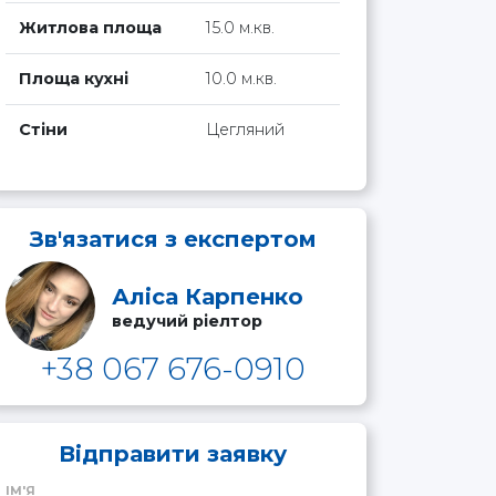
Житлова площа
15.0 м.кв.
Площа кухні
10.0 м.кв.
Стіни
Цегляний
Зв'язатися з експертом
Аліса Карпенко
ведучий ріелтор
+38 067 676-0910
Відправити заявку
ІМ'Я