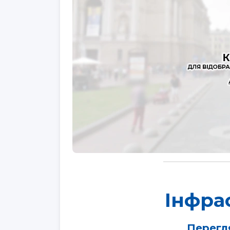
Інфра
Перегля