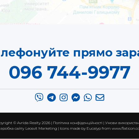
елефонуйте прямо зара
096 744-9977
pyright ©
Avrida Realty
2026 |
Політика конфіденційності
|
Умови використа
зробка сайту
Leosvit Marketing
| Icons made by
Eucalyp
from
www.flaticon.