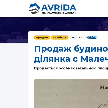
продаж
особняк
avrida.com/
1605
Продаж будино
ділянка с Мале
Продається особняк загальною площе