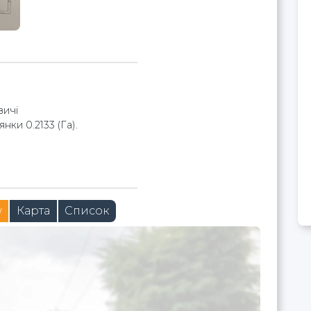
вичі
нки 0.2133 (Га).
w
Карта
Список