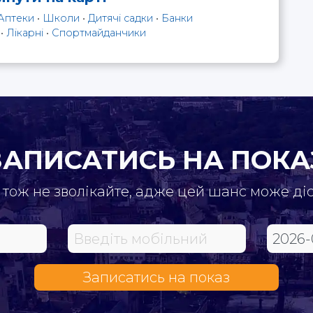
Аптеки
•
Школи
•
Дитячі садки
•
Банки
•
Лікарні
•
Спортмайданчики
ЗАПИСАТИСЬ НА ПОКА
 тож не зволікайте, адже цей шанс може ді
Записатись на показ