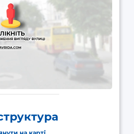
структура
нути на карті