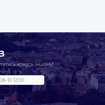
З
статись комусь іншому!