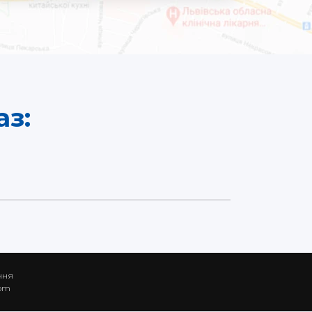
з:
ння
com