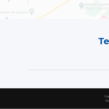
Т
Co
Ро