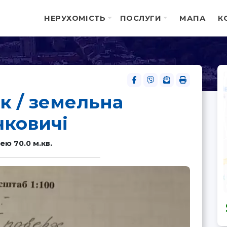
НЕРУХОМІСТЬ
ПОСЛУГИ
МАПА
К
к / земельна
чковичі
ю 70.0 м.кв.