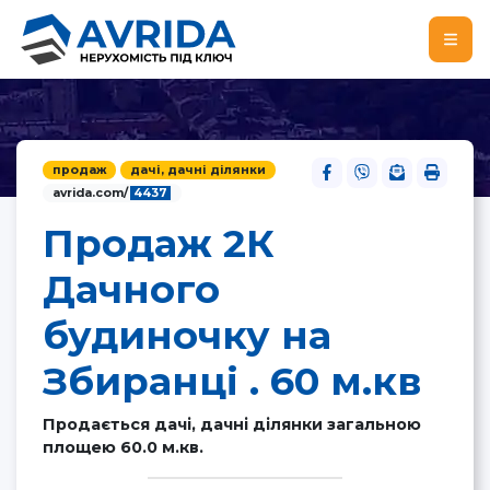
продаж
дачі, дачні ділянки
avrida.com/
4437
Продаж 2К
Дачного
будиночку на
Збиранці . 60 м.кв
Продається дачі, дачні ділянки загальною
площею 60.0 м.кв.