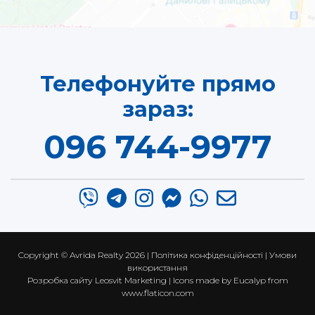
Телефонуйте прямо
зараз:
096 744-9977
Copyright ©
Avrida Realty
2026 |
Політика конфіденційності
|
Умови
використання
Розробка сайту
Leosvit Marketing
| Icons made by
Eucalyp
from
www.flaticon.com