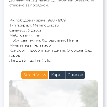
Доглянутий сад, майже щотижня там буваємо та
стежимо за порядком.
Рік побудови / здачі: 1980 - 1989
Тип покрівлі: Металошифер
Cанвузол: У дворі
Меблювання: Так
Побутова техніка: Холодильник, Плита
Мультимедіа: Телевізор
Комфорт: Підсобні приміщення, Огорожа, Сад,
город
Ландшафт (до 1 км.): Ліс
Street View
Карта
Список