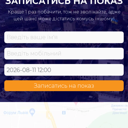
ЗАПИСАТИСЬ НА ПОКАЗ
Краще 1 раз побачити, тож не зволікайте, адже
цей шанс може дістатись комусь іншому!
Записатись на показ