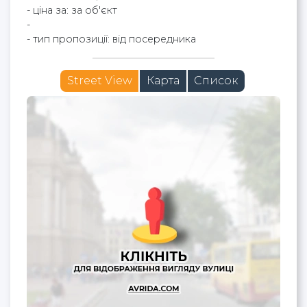
- ціна за: за об'єкт
-
- тип пропозиції: від посередника
Street View
Карта
Список