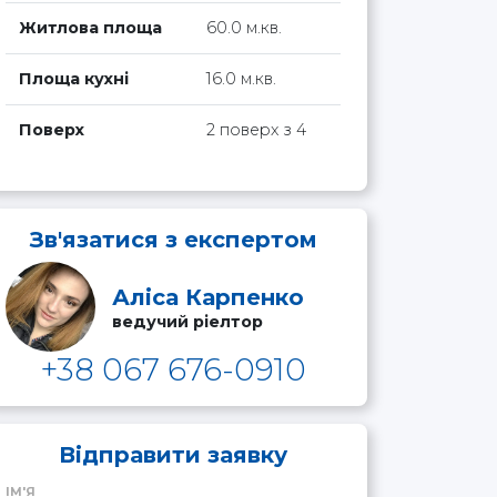
Житлова площа
60.0 м.кв.
Площа кухні
16.0 м.кв.
Поверх
2 поверх з 4
Зв'язатися з експертом
Аліса Карпенко
ведучий ріелтор
+38 067 676-0910
Відправити заявку
ІМ'Я