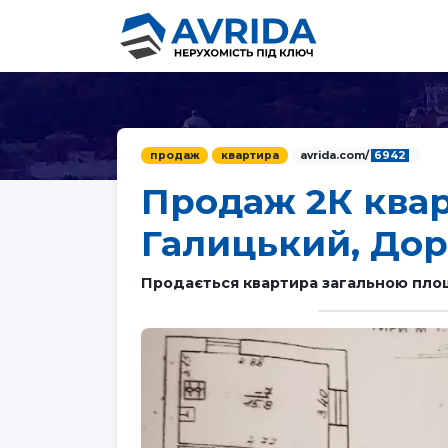
продаж
квартира
avrida.com/
6942
Продаж 2К квар
Галицький, Дор
Продається квартира загальною площе