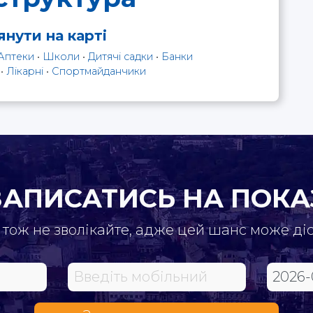
нути на карті
Аптеки
•
Школи
•
Дитячі садки
•
Банки
•
Лікарні
•
Спортмайданчики
ЗАПИСАТИСЬ НА ПОКА
 тож не зволікайте, адже цей шанс може ді