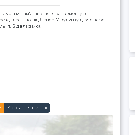
тектурний пам'ятник після капремонту з
сад, ідеально під бізнес. У будинку діюче кафе і
ьня. Від власника.
w
Карта
Список