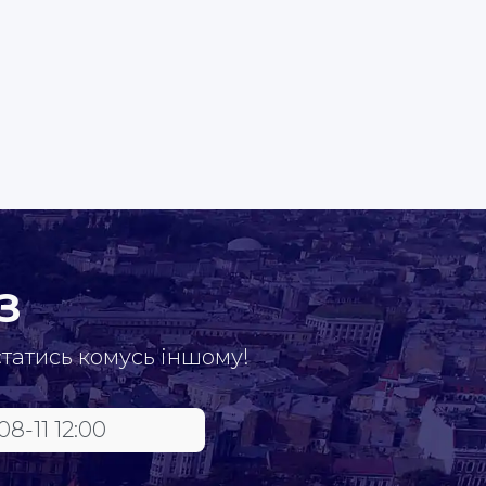
З
статись комусь іншому!