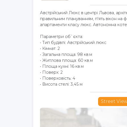
Австрійський Люкс в центрі Львова, архі
правильним плануванням, п'ять вікон на фа
апартаменти класу люкс. Автономна котел
Параметри об`єкта:
• Тип будівлі: Австрійський люкс
• Кімнат: 2
• Загальна площа: 98 кв.м
• Житлова площа: 60 кв.м
• Площа кухні: 16 кв.м
• Поверх: 2
• Поверховість: 4
• Висота стелі: 3,45 м
Street Vie