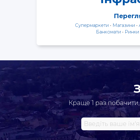
Перегля
Супермаркети
•
Магазини
•
Банкомати
•
Ринки
Краще 1 раз побачити,