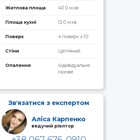
Житлова площа
40.0 м.кв.
Площа кухні
12.0 м.кв.
Поверх
4 поверх з 10
Стіни
Цегляний
Опалення
Індивідуальне
газове
Зв'язатися з експертом
Аліса Карпенко
ведучий ріелтор
+38 067 676-0910