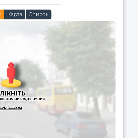
w
Карта
Список