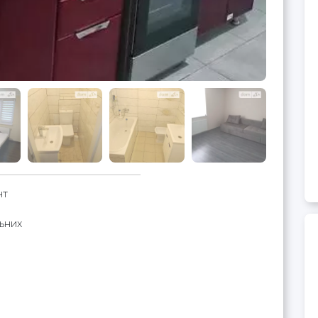
нт
ьних