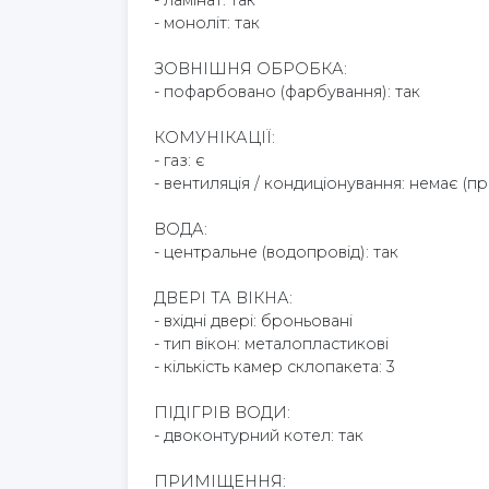
- ламінат: так
- моноліт: так
ЗОВНІШНЯ ОБРОБКА:
- пофарбовано (фарбування): так
КОМУНІКАЦІЇ:
- газ: є
- вентиляція / кондиціонування: немає (п
ВОДА:
- центральне (водопровід): так
ДВЕРІ ТА ВІКНА:
- вхідні двері: броньовані
- тип вікон: металопластикові
- кількість камер склопакета: 3
ПІДІГРІВ ВОДИ:
- двоконтурний котел: так
ПРИМІЩЕННЯ: