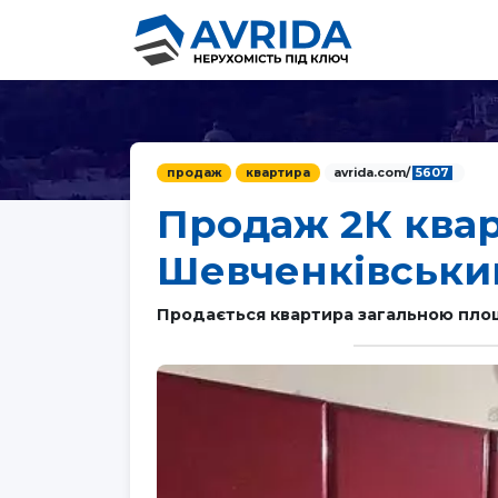
продаж
квартира
avrida.com/
5607
Продаж 2К квар
Шевченківський
Продається квартира загальною площе