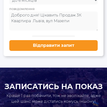
ПОВІДОМЛЕННЯ
Відправити запит
ЗАПИСАТИСЬ НА ПОКАЗ
Краще 1 раз побачити, тож не зволікайте, адже
цей шанс може дістатись комусь іншому!