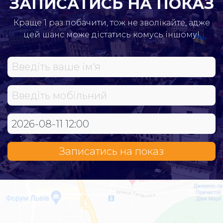
ЗАПИСАТИСЬ НА ПОКАЗ
Краще 1 раз побачити, тож не зволікайте, адже
цей шанс може дістатись комусь іншому!
Записатись на показ