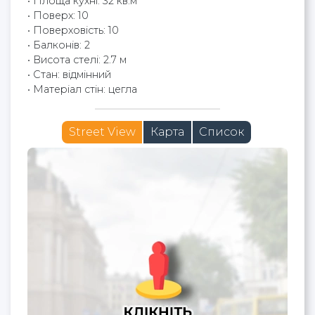
• Площа кухні: 32 кв.м
• Поверх: 10
• Поверховість: 10
• Балконів: 2
• Висота стелі: 2.7 м
• Стан: відмінний
• Матеріал стін: цегла
Street View
Карта
Список