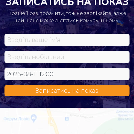
ЗАПИСАТИСЬ НА ПОКАЗ
Краще 1 раз побачити, тож не зволікайте, адже
цей шанс може дістатись комусь іншому!
Записатись на показ