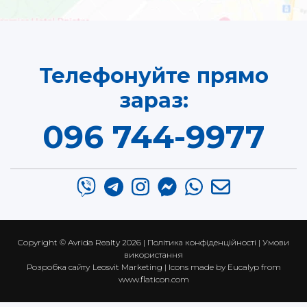
Телефонуйте прямо
зараз:
096 744-9977
Copyright ©
Avrida Realty
2026 |
Політика конфіденційності
|
Умови
використання
Розробка сайту
Leosvit Marketing
| Icons made by
Eucalyp
from
www.flaticon.com