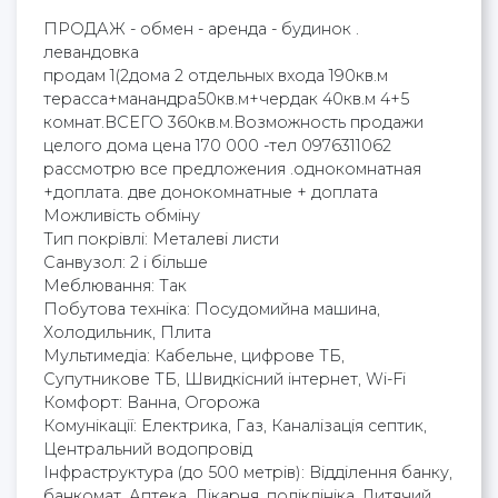
ПРОДАЖ - обмен - аренда - будинок .
левандовка
продам 1(2дома 2 отдельных входа 190кв.м
терасса+манандра50кв.м+чердак 40кв.м 4+5
комнат.ВСЕГО 360кв.м.Возможность продажи
целого дома цена 170 000 -тел 0976311062
рассмотрю все предложения .однокомнатная
+доплата. две донокомнатные + доплата
Можливість обміну
Тип покрівлі: Металеві листи
Cанвузол: 2 і більше
Меблювання: Так
Побутова техніка: Посудомийна машина,
Холодильник, Плита
Мультимедіа: Кабельне, цифрове ТБ,
Супутникове ТБ, Швидкісний інтернет, Wi-Fi
Комфорт: Ванна, Огорожа
Комунікації: Електрика, Газ, Каналізація септик,
Центральний водопровід
Інфраструктура (до 500 метрів): Відділення банку,
банкомат, Аптека, Лікарня, поліклініка, Дитячий