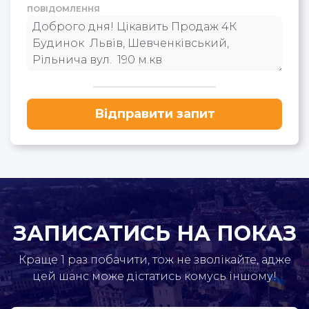
ПОВІДОМЛЕННЯ
Відправити запит
ЗАПИСАТИСЬ НА ПОКАЗ
Краще 1 раз побачити, тож не зволікайте, адже
цей шанс може дістатись комусь іншому!