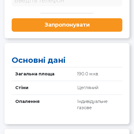
Запропонувати
Основні дані
Загальна площа
190.0 м.кв.
Стіни
Цегляний
Опалення
Індивідуальне
газове