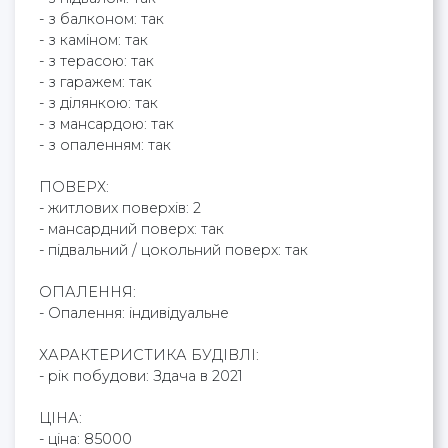
- з балконом: так
- з каміном: так
- з терасою: так
- з гаражем: так
- з ділянкою: так
- з мансардою: так
- з опаленням: так
ПОВЕРХ:
- житлових поверхів: 2
- мансардний поверх: так
- підвальний / цокольний поверх: так
ОПАЛЕННЯ:
- Опалення: індивідуальне
ХАРАКТЕРИСТИКА БУДІВЛІ:
- рік побудови: Здача в 2021
ЦІНА:
- ціна: 85000