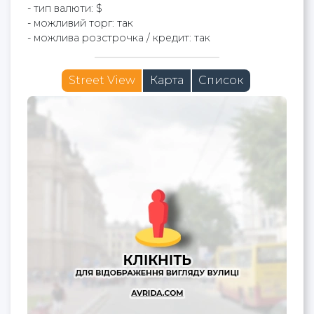
- тип валюти: $
- можливий торг: так
- можлива розстрочка / кредит: так
Street View
Карта
Список