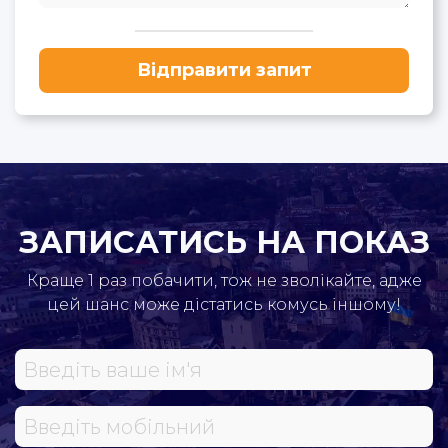
Відправити запит
ЗАПИСАТИСЬ НА ПОКАЗ
Краще 1 раз побачити, тож не зволікайте, адже
цей шанс може дістатись комусь іншому!