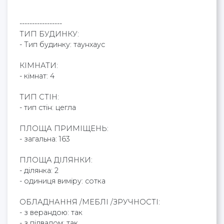
-----------------
ТИП БУДИНКУ:
- Тип будинку: таунхаус
КІМНАТИ:
- кімнат: 4
ТИП СТІН:
- тип стін: цегла
ПЛОЩА ПРИМІЩЕНЬ:
- загальна: 163
ПЛОЩА ДІЛЯНКИ:
- ділянка: 2
- одиниця виміру: сотка
ОБЛАДНАННЯ /МЕБЛІ /ЗРУЧНОСТІ:
- з верандою: так
- з підвалом: так