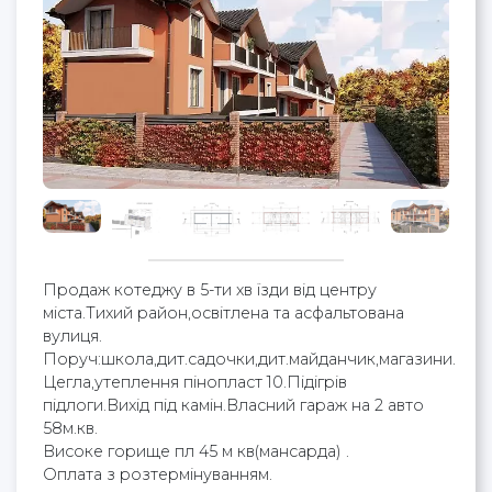
Продаж котеджу в 5-ти хв їзди від центру
міста.Тихий район,освітлена та асфальтована
вулиця.
Поруч:школа,дит.садочки,дит.майданчик,магазини.
Цегла,утеплення пінопласт 10.Підігрів
підлоги.Вихід під камін.Власний гараж на 2 авто
58м.кв.
Високе горище пл 45 м кв(мансарда) .
Оплата з розтермінуванням.