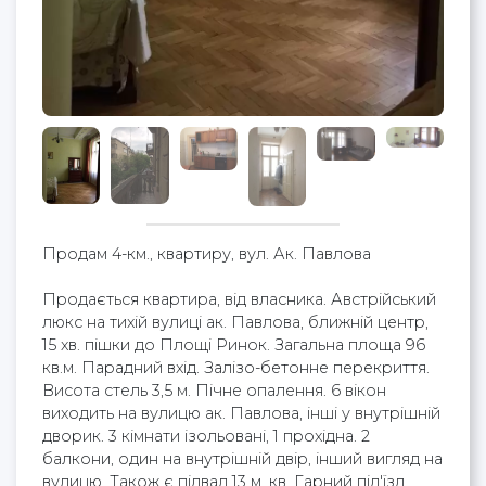
Продам 4-км., квартиру, вул. Ак. Павлова
Продається квартира, від власника. Австрійський
люкс на тихій вулиці ак. Павлова, ближній центр,
15 хв. пішки до Площі Ринок. Загальна площа 96
кв.м. Парадний вхід. Залізо-бетонне перекриття.
Висота стель 3,5 м. Пічне опалення. 6 вікон
виходить на вулицю ак. Павлова, інші у внутрішній
дворик. 3 кімнати ізольовані, 1 прохідна. 2
балкони, один на внутрішній двір, інший вигляд на
вулицю. Також є підвал 13 м. кв. Гарний під'їзд.