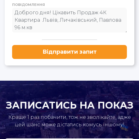
ПОВІДОМЛЕННЯ
Відправити запит
ЗАПИСАТИСЬ НА ПОКАЗ
Краще 1 раз побачити, тож не зволікайте, адже
цей шанс може дістатись комусь іншому!