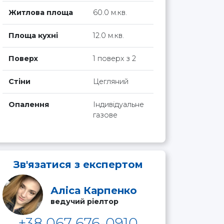
Житлова площа
60.0 м.кв.
Площа кухні
12.0 м.кв.
Поверх
1 поверх з 2
Стіни
Цегляний
Опалення
Індивідуальне
газове
Зв'язатися з експертом
Аліса Карпенко
ведучий ріелтор
+38 067 676-0910