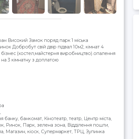
ан Високий Замок поряд парк 1 міська
инок Добробут свій двір підвал 10м2, кімнат 4
д бізнес (хостел,майстерня виробництво).опалення
 на 3 кімнатну з доплатою
ра
д
я банку, банкомат, Кінотеатр, театр, Центр міста,
ок, Ринок, Парк, зелена зона, Відділення пошти,
а, Магазин, кіоск, Супермаркет, ТРЦ, Зупинка