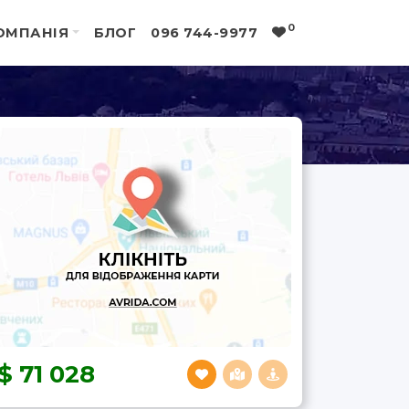
0
ОМПАНІЯ
БЛОГ
096 744-9977
71 028