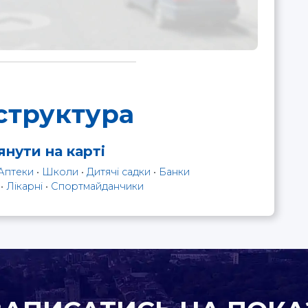
структура
нути на карті
Аптеки
•
Школи
•
Дитячі садки
•
Банки
•
Лікарні
•
Спортмайданчики