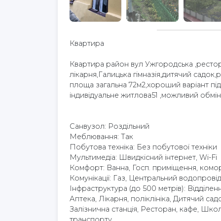
Квартира
Квартира район вул Ужгородська ,рестор
лікарня,Галицька гімназія,дитячий садок,р
площа загальна 72м2,хороший варіант пі
індивідуальне житлова51 ,можливий обмін
Cанвузол: Роздільний
Меблювання: Так
Побутова техніка: Без побутової техніки
Мультимедіа: Швидкісний інтернет, Wi-Fi
Комфорт: Ванна, Госп. приміщення, комо
Комунікації: Газ, Центральний водопрові
Інфраструктура (до 500 метрів): Відділенн
Аптека, Лікарня, поліклініка, Дитячий сад
Залізнична станція, Ресторан, кафе, Школ
транспорту