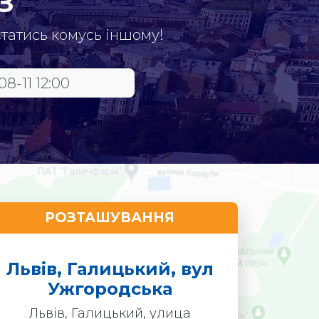
З
статись комусь іншому!
РОЗТАШУВАННЯ
Львів, Галицький, вул
Ужгородська
Львів, Галицький, улица