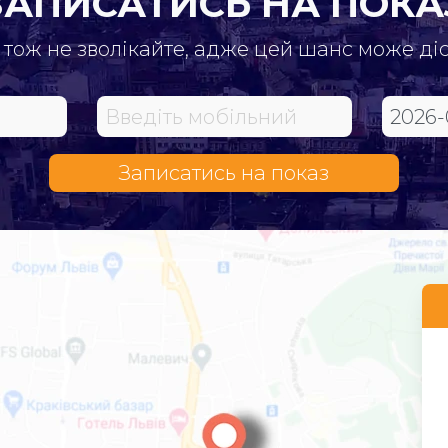
ЗАПИСАТИСЬ НА ПОКА
 тож не зволікайте, адже цей шанс може ді
Записатись на показ