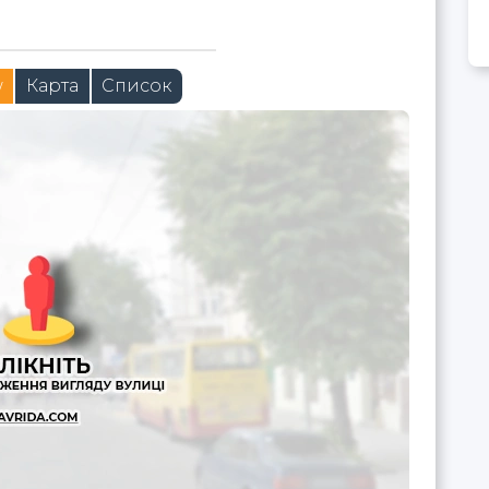
w
Карта
Список