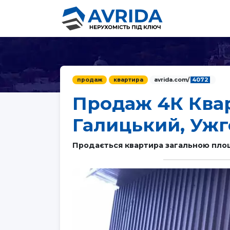
продаж
квартира
avrida.com/
4072
Продаж 4К Квар
Галицький, Ужг
Продається квартира загальною площе