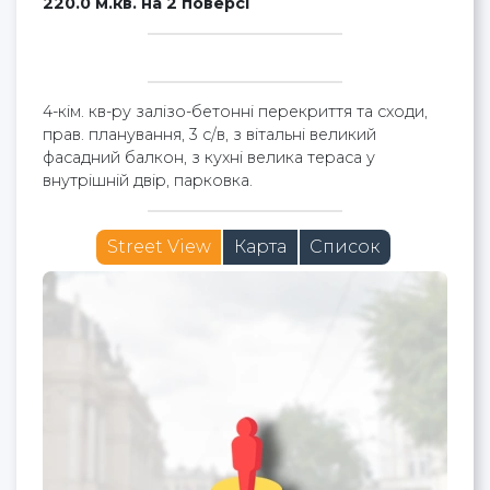
220.0 м.кв. на 2 поверсі
4-кім. кв-ру залізо-бетонні перекриття та сходи,
прав. планування, 3 с/в, з вітальні великий
фасадний балкон, з кухні велика тераса у
внутрішній двір, парковка.
Street View
Карта
Список