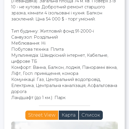
(Левандівка). Загальна площа 74 м. кв. Поверх 3 із
10 - не кутова. Добротний ремонт старшого
зразка, кімнати 4 ізольовані і кухня. Балкон
засклений. Ціна 54 000 $ - торг умісний.
Тип будинку: Житловий фонд 91-2000-і
Cанвузол: Роздільний
Меблювання: Ні
Побутова техніка: Плита
Мультимедіа: Швидкісний інтернет, Кабельне,
цифрове ТБ
Комфорт: Ванна, Балкон, лоджія, Панорамні вікна,
Ліфт, Госп. приміщення, комора
Комунікації: Газ, Центральний водопровід,
Електрика, Центральна каналізація, Асфальтована
дорога
Ландшафт (до 1 км.): Парк
Street View
Карта
Список