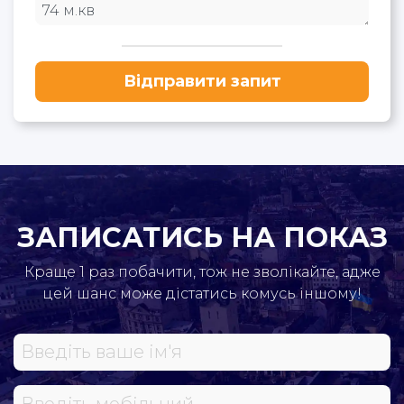
Відправити запит
ЗАПИСАТИСЬ НА ПОКАЗ
Краще 1 раз побачити, тож не зволікайте, адже
цей шанс може дістатись комусь іншому!