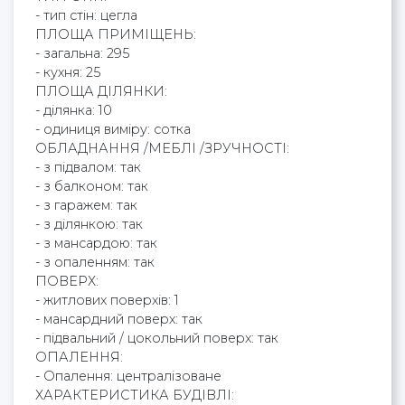
- тип стін: цегла
ПЛОЩА ПРИМІЩЕНЬ:
- загальна: 295
- кухня: 25
ПЛОЩА ДІЛЯНКИ:
- ділянка: 10
- одиниця виміру: сотка
ОБЛАДНАННЯ /МЕБЛІ /ЗРУЧНОСТІ:
- з підвалом: так
- з балконом: так
- з гаражем: так
- з ділянкою: так
- з мансардою: так
- з опаленням: так
ПОВЕРХ:
- житлових поверхів: 1
- мансардний поверх: так
- підвальний / цокольний поверх: так
ОПАЛЕННЯ:
- Опалення: централізоване
ХАРАКТЕРИСТИКА БУДІВЛІ: