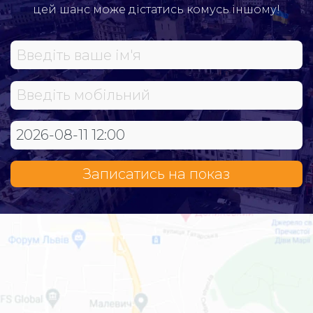
цей шанс може дістатись комусь іншому!
Записатись на показ