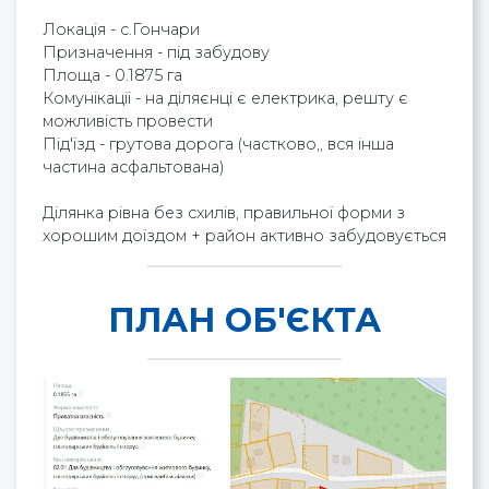
Локація - с.Гончари
Призначення - під забудову
Площа - 0.1875 га
Комунікації - на діляєнці є електрика, решту є
можливість провести
Під'їзд - грутова дорога (частково,, вся інша
частина асфальтована)
Ділянка рівна без схилів, правильної форми з
хорошим доїздом + район активно забудовується
ПЛАН ОБ'ЄКТА