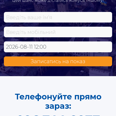
цей шанс може дістатись комусь іншому!
Записатись на показ
Телефонуйте прямо
зараз: