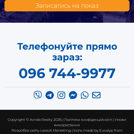
Записатись на показ
Телефонуйте прямо
зараз:
096 744-9977
Copyright ©
Avrida Realty
2026 |
Політика конфіденційності
|
Умови
використання
Розробка сайту
Leosvit Marketing
| Icons made by
Eucalyp
from