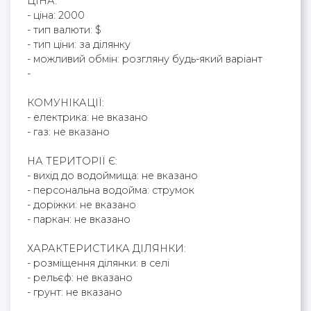
ЦІНА:
- ціна: 2000
- тип валюти: $
- тип ціни: за ділянку
- можливий обмін: розгляну будь-який варіант
-
КОМУНІКАЦІЇ:
- електрика: не вказано
- газ: не вказано
НА ТЕРИТОРІЇ Є:
- вихід до водоймища: не вказано
- персональна водойма: струмок
- доріжки: не вказано
- паркан: не вказано
ХАРАКТЕРИСТИКА ДІЛЯНКИ:
- розміщення ділянки: в селі
- рельєф: не вказано
- грунт: не вказано