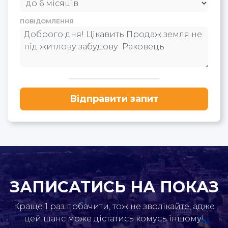
ПОВІДОМЛЕННЯ
Відправити запит
ЗАПИСАТИСЬ НА ПОКАЗ
Краще 1 раз побачити, тож не зволікайте, адже
цей шанс може дістатись комусь іншому!