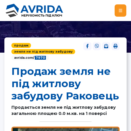
продаж
земля не під житлову забудову
avrida.com/
7970
Продаж земля не
під житлову
забудову Раковець
Продається земля не під житлову забудову
загальною площею 0.0 м.кв. на 1 поверсі