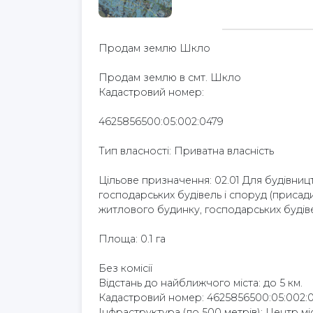
Продам землю Шкло
Продам землю в смт. Шкло
Кадастровий номер:
4625856500:05:002:0479
Тип власності: Приватна власність
Цільове призначення: 02.01 Для будівниц
господарських будівель і споруд (присад
житлового будинку, господарських будіве
Площа: 0.1 га
Без комісії
Відстань до найближчого міста: до 5 км.
Кадастровий номер: 4625856500:05:002:
Інфраструктура (до 500 метрів): Центр мі