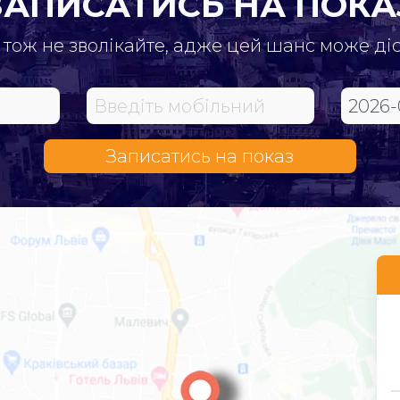
ЗАПИСАТИСЬ НА ПОКА
 тож не зволікайте, адже цей шанс може ді
Записатись на показ