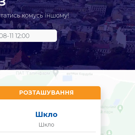
З
статись комусь іншому!
РОЗТАШУВАННЯ
Шкло
Шкло