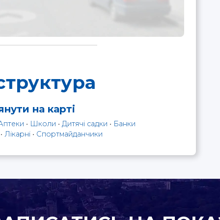
структура
нути на карті
Аптеки
•
Школи
•
Дитячі садки
•
Банки
•
Лікарні
•
Спортмайданчики