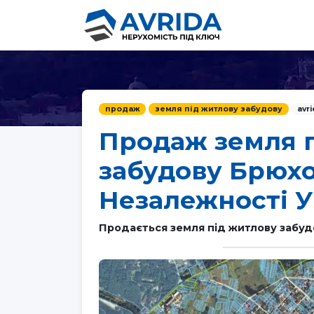
продаж
земля під житлову забудову
avr
Продаж земля 
забудову Брюхо
Незалежності У
Продається земля під житлову забуд