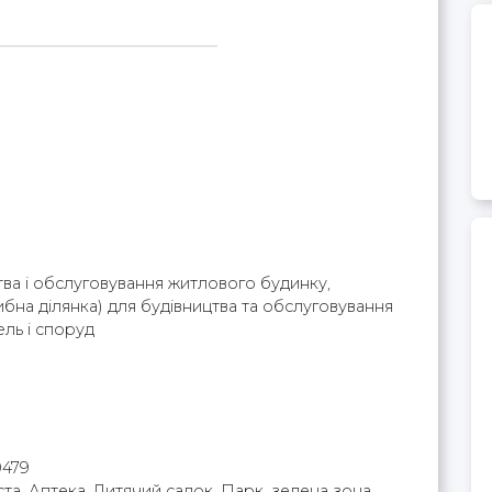
тва і обслуговування житлового будинку,
ибна ділянка) для будівництва та обслуговування
ль і споруд
0479
ста, Аптека, Дитячий садок, Парк, зелена зона,