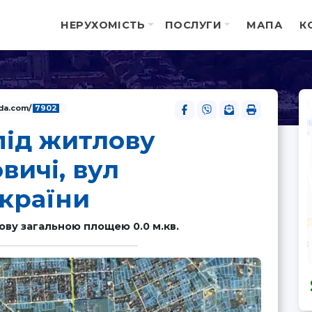
НЕРУХОМІСТЬ
ПОСЛУГИ
МАПА
К
ida.com/
7902
під житлову
вичі, вул
країни
ову загальною площею 0.0 м.кв.