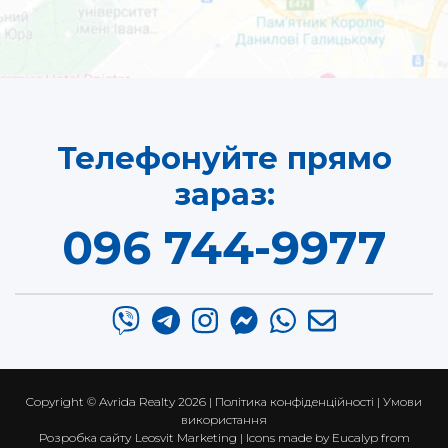
Телефонуйте прямо
зараз:
096 744-9977
Copyright ©
Avrida Realty
2026 |
Політика конфіденційності
|
Умови
використання
Розробка сайту
Leosvit Marketing
| Icons made by
Eucalyp
from