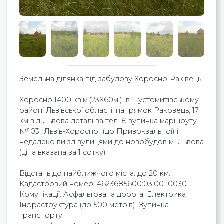
Земельна ділянка під забудову Хоросно-Раківець
Хоросно 1400 кв.м.(23X60м.), в Пустомитівському
районі Львівської області, напрямок Раковець, 17
км від Львова деталі за тел. Є зупинка маршруту
№103 "Львів-Хоросно" (до Привокзальної) і
недалеко виїзд вулицями до новобудов м. Львова
(ціна вказана за 1 сотку)
Відстань до найближчого міста: до 20 км.
Кадастровий номер: 4623685600:03:001:0030
Комунікації: Асфальтована дорога, Електрика
Інфраструктура (до 500 метрів): Зупинка
транспорту