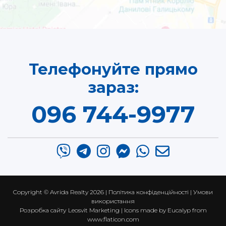
Телефонуйте прямо
зараз:
096 744-9977
Copyright ©
Avrida Realty
2026 |
Політика конфіденційності
|
Умови
використання
Розробка сайту
Leosvit Marketing
| Icons made by
Eucalyp
from
www.flaticon.com