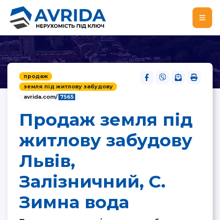
продаж
земля під житлову забудову
avrida.com/
7565
Продаж земля під
житлову забудову
Львів,
Залізничний, С.
Зимна вода