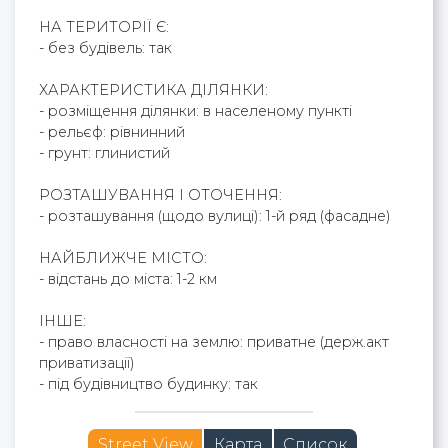
НА ТЕРИТОРІЇ Є:
- без будівель: так
ХАРАКТЕРИСТИКА ДІЛЯНКИ:
- розміщення ділянки: в населеному пункті
- рельєф: рівнинний
- грунт: глинистий
РОЗТАШУВАННЯ І ОТОЧЕННЯ:
- розташування (щодо вулиці): 1-й ряд (фасадне)
НАЙБЛИЖЧЕ МІСТО:
- відстань до міста: 1-2 км
ІНШЕ:
- право власності на землю: приватне (держ.акт
приватизації)
- під будівництво будинку: так
Street View
Карта
Список