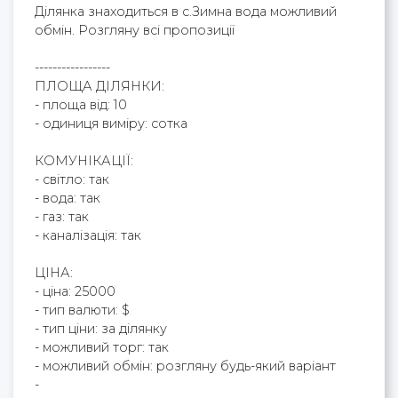
Ділянка знаходиться в с.Зимна вода можливий
обмін. Розгляну всі пропозиції
-----------------
ПЛОЩА ДІЛЯНКИ:
- площа від: 10
- одиниця виміру: сотка
КОМУНІКАЦІЇ:
- світло: так
- вода: так
- газ: так
- каналізація: так
ЦІНА:
- ціна: 25000
- тип валюти: $
- тип ціни: за ділянку
- можливий торг: так
- можливий обмін: розгляну будь-який варіант
-