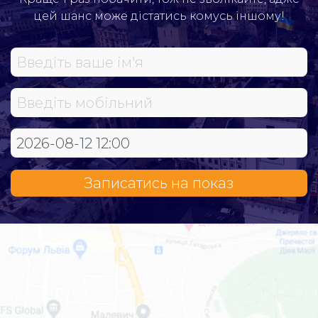
цей шанс може дістатись комусь іншому!
Записатись на показ