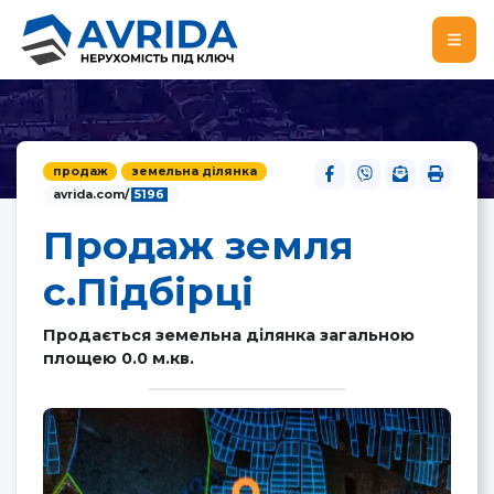
продаж
земельна ділянка
avrida.com/
5196
Продаж земля
с.Підбірці
Продається земельна ділянка загальною
площею 0.0 м.кв.