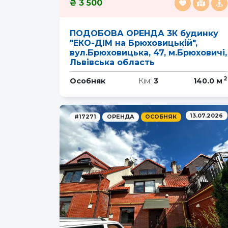
3 500
ПОДОБОВА ОРЕНДА 3К будинку
"ЕКО-ДІМ на Брюховицькій",
вул.Брюховицька, 47, м.Брюховичі,
Львівська область
2
Особняк
Кім:
3
140.0 м
13.07.2026
#17271
ОРЕНДА
ОСОБНЯК