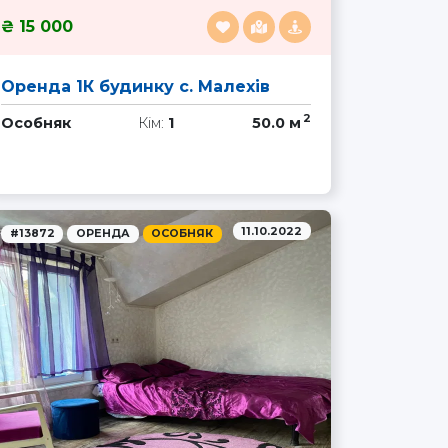
15 000
Оренда 1К будинку с. Малехів
2
Особняк
Кім:
1
50.0 м
11.10.2022
#13872
ОРЕНДА
ОСОБНЯК