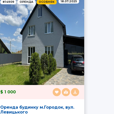
18.07.2025
#14909
ОРЕНДА
ОСОБНЯК
1 000
Оренда будинку м.Городок, вул.
Левицького