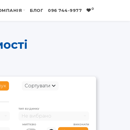
0
ОМПАНІЯ
БЛОГ
096 744-9977
мості
ук
Сортувати
ТИП БУДИНКУ
Не вибрано
МИТТЄВО
ВИКОНАТИ