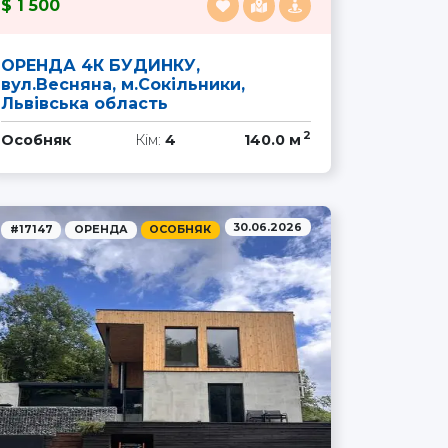
1 500
ОРЕНДА 4К БУДИНКУ,
вул.Весняна, м.Сокільники,
Львівська область
2
Особняк
Кім:
4
140.0 м
30.06.2026
#17147
ОРЕНДА
ОСОБНЯК