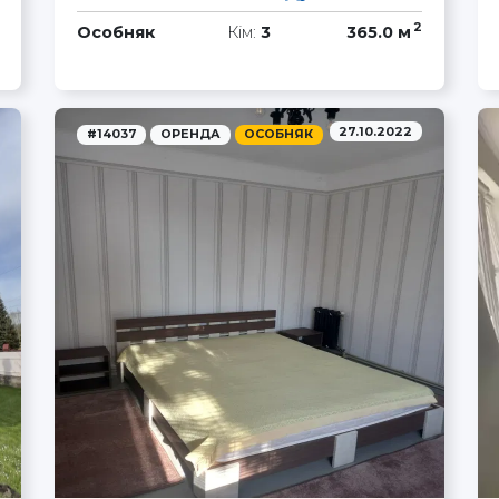
2
Особняк
Кім:
3
365.0 м
27.10.2022
#14037
ОРЕНДА
ОСОБНЯК