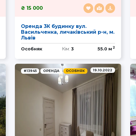
15 000
Оренда 3К будинку вул.
Васильченка, личаківський р-н, м.
Львів
2
Особняк
Кім:
3
55.0 м
19.10.2022
#13945
ОРЕНДА
ОСОБНЯК