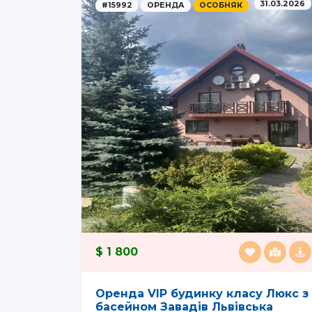
31.03.2026
#15992
ОРЕНДА
ОСОБНЯК
1 800
Оренда VIP будинку класу Люкс з
басейном Завадів Львівська