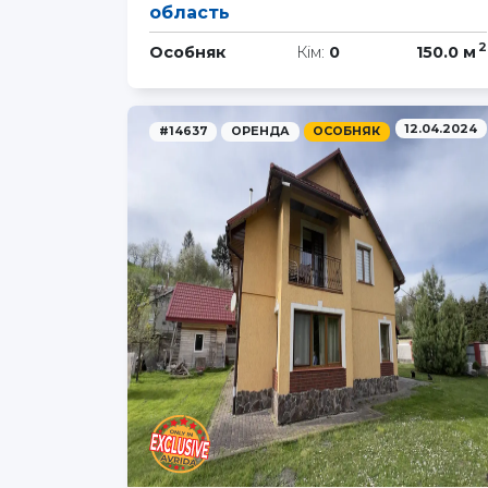
область
2
Особняк
Кім:
0
150.0 м
12.04.2024
#14637
ОРЕНДА
ОСОБНЯК