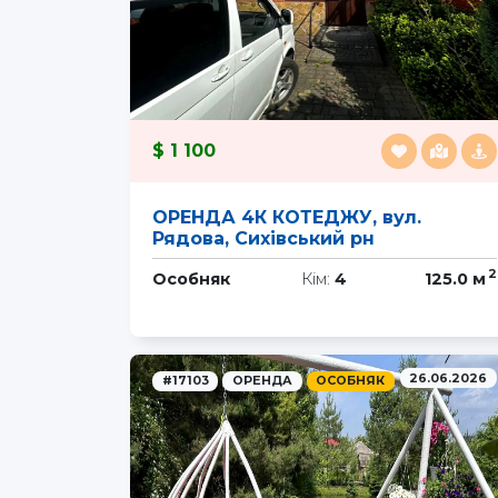
1 100
ОРЕНДА 4К КОТЕДЖУ, вул.
Рядова, Сихівський рн
2
Особняк
Кім:
4
125.0 м
26.06.2026
#17103
ОРЕНДА
ОСОБНЯК