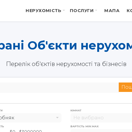
НЕРУХОМІСТЬ
ПОСЛУГИ
МАПА
К
ані Об'єкти нерухо
Перелік об'єктів нерухомості та бізнесів
Пош
ТИ
КІМНАТ
обняк
Не вибрано
СТЬ
ВАРТІСТЬ MIN:MAX