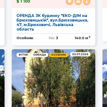
1 100
ОРЕНДА 3К будинку "ЕКО-ДІМ на
Брюховицькій", вул.Брюховицька,
47, м.Брюховичі, Львівська
область
2
Особняк
Кім:
3
140.0 м
03.07.2026
#17181
ОРЕНДА
ОСОБНЯК