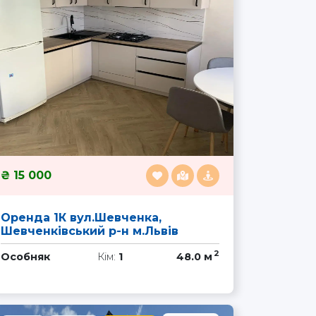
15 000
Оренда 1К вул.Шевченка,
Шевченківський р-н м.Львів
2
Особняк
Кім:
1
48.0 м