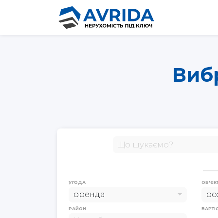
Вибр
УГОДА
ОБ'ЄК
оренда
ос
РАЙОН
ВАРТІ