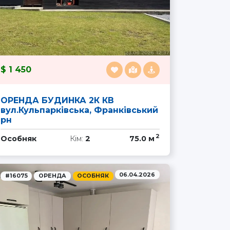
1 450
ОРЕНДА БУДИНКА 2К КВ
вул.Кульпарківська, Франківський
рн
2
Особняк
Кім:
2
75.0 м
06.04.2026
#16075
ОРЕНДА
ОСОБНЯК