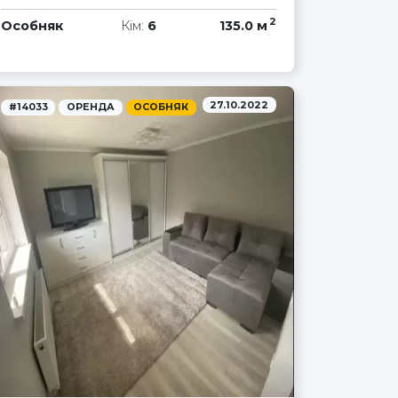
2
Особняк
Кім:
6
135.0 м
27.10.2022
#14033
ОРЕНДА
ОСОБНЯК