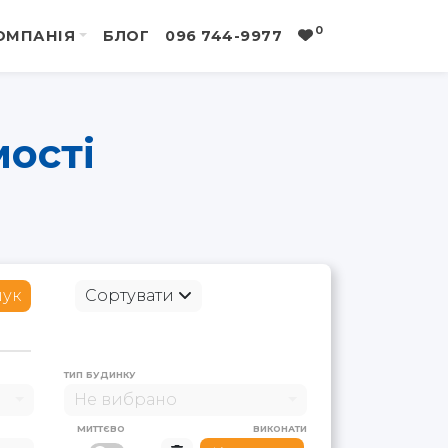
0
ОМПАНІЯ
БЛОГ
096 744-9977
мості
ук
Сортувати
ТИП БУДИНКУ
Не вибрано
МИТТЄВО
ВИКОНАТИ