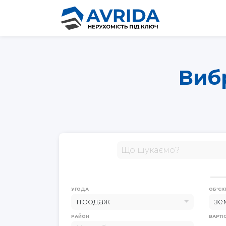
Вибр
УГОДА
ОБ'ЄК
продаж
зе
РАЙОН
ВАРТІ