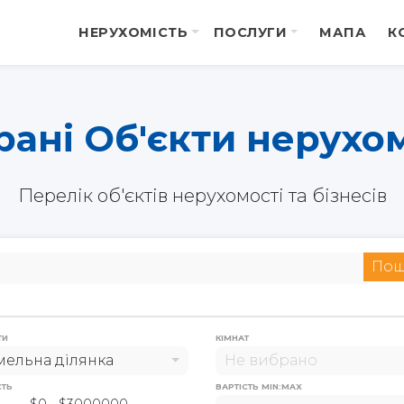
НЕРУХОМІСТЬ
ПОСЛУГИ
МАПА
К
ані Об'єкти нерухо
Перелік об'єктів нерухомості та бізнесів
Пош
ТИ
КІМНАТ
мельна ділянка
Не вибрано
СТЬ
ВАРТІСТЬ MIN:MAX