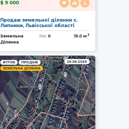
9 000
Продаж земельної ділянки с.
Липники, Львісської області
2
Земельна
Кім:
0
15.0 м
Ділянка
26.06.2026
#17106
ПРОДАЖ
ЗЕМЕЛЬНА ДІЛЯНКА