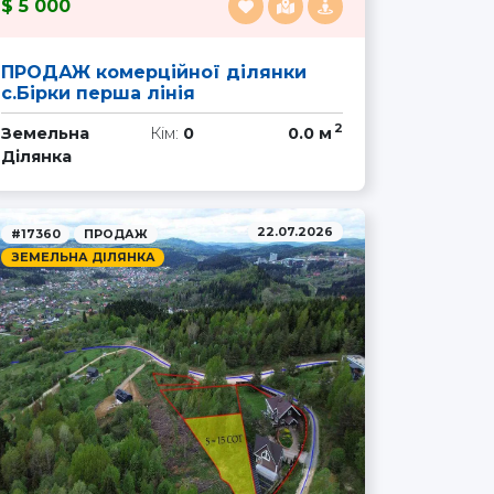
5 000
ПРОДАЖ комерційної ділянки
с.Бірки перша лінія
2
Земельна
Кім:
0
0.0 м
Ділянка
22.07.2026
#17360
ПРОДАЖ
ЗЕМЕЛЬНА ДІЛЯНКА