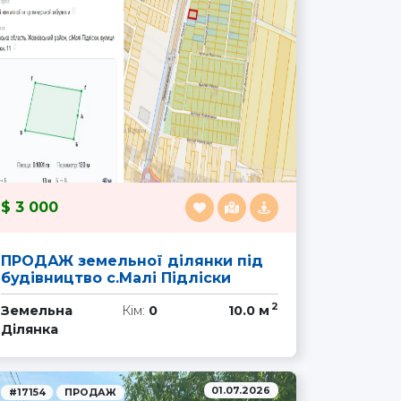
3 000
ПРОДАЖ земельної ділянки під
будівництво с.Малі Підліски
2
Земельна
Кім:
0
10.0 м
Ділянка
01.07.2026
#17154
ПРОДАЖ