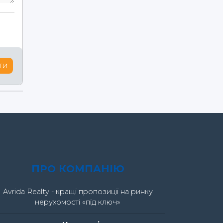
ти
ПРО КОМПАНІЮ
Avrida Realty - кращі пропозиції на ринку
нерухомості «під ключ»