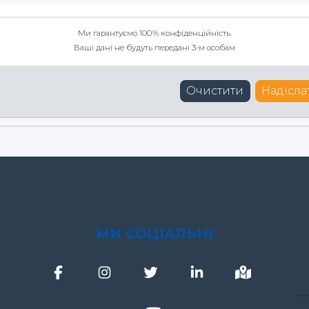
Ми гарантуємо 100 % конфіденційність.
Ваші дані не будуть передані 3-м особам
Очистити
Надісла
МИ СОЦІАЛЬНІ